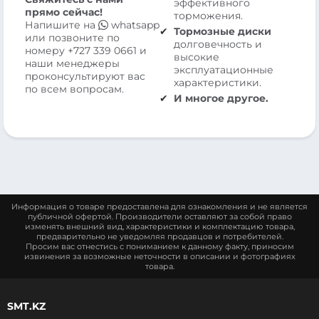
эффективного
прямо сейчас!
торможения.
Напишите на
whatsapp
Тормозные диски
или позвоните по
долговечность и
номеру
+727 339 0661
и
высокие
наши менеджеры
эксплуатационные
проконсультируют вас
характеристики.
по всем вопросам.
И многое другое.
Информация о товаре предоставлена для ознакомления и не является
публичной офертой. Производители оставляют за собой право
изменять внешний вид, характеристики и комплектацию товара,
предварительно не уведомляя продавцов и потребителей.
Просим вас отнестись с пониманием к данному факту, приносим
извинения за возможные неточности в описании и фотографиях
товара.
SMT.KZ