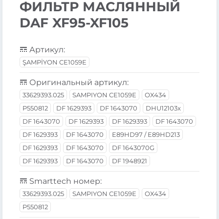
ФИЛЬТР МАСЛЯННЫЙ
DAF XF95-XF105
Артикул:
ŞAMPİYON CE1059E
Оригинальный артикул:
33629393.025
SAMPIYON CE1059E
OX434
P550812
DF 1629393
DF 1643070
DHU12103x
DF 1643070
DF 1629393
DF 1629393
DF 1643070
DF 1629393
DF 1643070
E89HD97 / E89HD213
DF 1629393
DF 1643070
DF 1643070G
DF 1629393
DF 1643070
DF 1948921
Smarttech номер:
33629393.025
SAMPIYON CE1059E
OX434
P550812