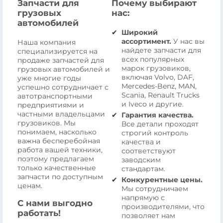
Запчасти для
Почему выбирают
грузовых
нас:
автомобилей
Широкий
ассортимент.
У нас вы
Наша компания
найдете запчасти для
специализируется на
всех популярных
продаже запчастей для
марок грузовиков,
грузовых автомобилей и
включая Volvo, DAF,
уже многие годы
Mercedes-Benz, MAN,
успешно сотрудничает с
Scania, Renault Trucks
автотранспортными
и Iveco и другие.
предприятиями и
частными владельцами
Гарантия качества.
грузовиков. Мы
Все детали проходят
понимаем, насколько
строгий контроль
важна бесперебойная
качества и
работа вашей техники,
соответствуют
поэтому предлагаем
заводским
только качественные
стандартам.
запчасти по доступным
Конкурентные цены.
ценам.
Мы сотрудничаем
напрямую с
С нами выгодно
производителями, что
работать!
позволяет нам