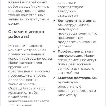
важна бесперебойная
качества и
работа вашей техники,
соответствуют
поэтому предлагаем
заводским
только качественные
стандартам.
запчасти по доступным
Конкурентные цены.
ценам.
Мы сотрудничаем
напрямую с
С нами выгодно
производителями, что
работать!
позволяет нам
предлагать выгодные
Мы ценим каждого
условия.
клиента и стремимся
Профессиональная
предложить лучшие
консультация.
Наши
условия сотрудничества.
специалисты помогут
Наши запчасти для
подобрать нужные
грузовиков
запчасти для вашего
обеспечивают высокую
автомобиля.
производительность,
Быстрая доставка.
Мы
долговечность и
организуем
экономичность.
оперативную
Обращайтесь в нашу
доставку по Алматы и
компанию, чтобы
Казахстану.
приобрести
качественные запчасти
для грузовых