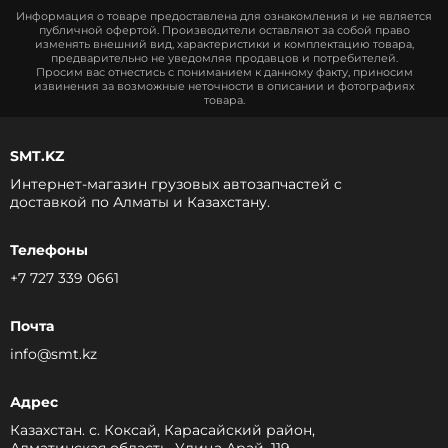
Информация о товаре предоставлена для ознакомления и не является
публичной офертой. Производители оставляют за собой право
изменять внешний вид, характеристики и комплектацию товара,
предварительно не уведомляя продавцов и потребителей.
Просим вас отнестись с пониманием к данному факту, приносим
извинения за возможные неточности в описании и фотографиях
товара.
SMT.KZ
Интернет-магазин грузовых автозапчастей c
доставкой по Алматы и Казахстану.
Телефоны
+7 727 339 0661
Почта
info@smt.kz
Адрес
Казахстан. с. Коксай, Карасайский район,