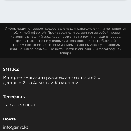
Информация о товаре предоставлена для ознакомления и не является
публичной офертой. Производители оставляют за собой право
изменять внешний вид, характеристики и комплектацию товара,
предварительно не уведомляя продавцов и потребителей.
Просим вас отнестись с пониманием к данному факту, приносим
извинения за возможные неточности в описании и фотографиях
товара.
SMT.KZ
Интернет-магазин грузовых автозапчастей c
доставкой по Алматы и Казахстану.
Телефоны
+7 727 339 0661
Почта
info@smt.kz