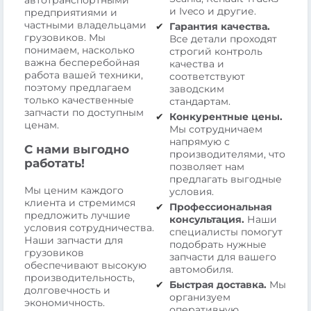
автотранспортными
и Iveco и другие.
предприятиями и
частными владельцами
Гарантия качества.
грузовиков. Мы
Все детали проходят
понимаем, насколько
строгий контроль
важна бесперебойная
качества и
работа вашей техники,
соответствуют
поэтому предлагаем
заводским
только качественные
стандартам.
запчасти по доступным
Конкурентные цены.
ценам.
Мы сотрудничаем
напрямую с
С нами выгодно
производителями, что
работать!
позволяет нам
предлагать выгодные
Мы ценим каждого
условия.
клиента и стремимся
Профессиональная
предложить лучшие
консультация.
Наши
условия сотрудничества.
специалисты помогут
Наши запчасти для
подобрать нужные
грузовиков
запчасти для вашего
обеспечивают высокую
автомобиля.
производительность,
Быстрая доставка.
Мы
долговечность и
организуем
экономичность.
оперативную