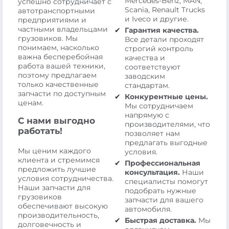
Mercedes-Benz, MAN,
успешно сотрудничает с
Scania, Renault Trucks
автотранспортными
и Iveco и другие.
предприятиями и
частными владельцами
Гарантия качества.
грузовиков. Мы
Все детали проходят
понимаем, насколько
строгий контроль
важна бесперебойная
качества и
работа вашей техники,
соответствуют
поэтому предлагаем
заводским
только качественные
стандартам.
запчасти по доступным
Конкурентные цены.
ценам.
Мы сотрудничаем
напрямую с
С нами выгодно
производителями, что
работать!
позволяет нам
предлагать выгодные
Мы ценим каждого
условия.
клиента и стремимся
Профессиональная
предложить лучшие
консультация.
Наши
условия сотрудничества.
специалисты помогут
Наши запчасти для
подобрать нужные
грузовиков
запчасти для вашего
обеспечивают высокую
автомобиля.
производительность,
Быстрая доставка.
Мы
долговечность и