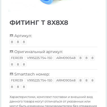
ФИТИНГ Т 8X8X8
Артикул:
8
8
8
Оригинальный артикул:
FER039
V995225.754-150
ARM090548
8
8
8
8
8
8
Smarttech номер:
FER039
V995225.754-150
ARM090548
8
8
8
8
8
8
Xарактеристики, комплект поставки и внешний вид
данного товара могут отличаться от указанных или
могут быть изменены производителем без отражения