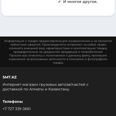
И многое другое.
Информация о товаре предоставлена для ознакомления и не является
публичной офертой. Производители оставляют за собой право
изменять внешний вид, характеристики и комплектацию товара,
предварительно не уведомляя продавцов и потребителей.
Просим вас отнестись с пониманием к данному факту, приносим
извинения за возможные неточности в описании и фотографиях
товара.
SMT.KZ
Интернет-магазин грузовых автозапчастей c
доставкой по Алматы и Казахстану.
Телефоны
+7 727 339 0661