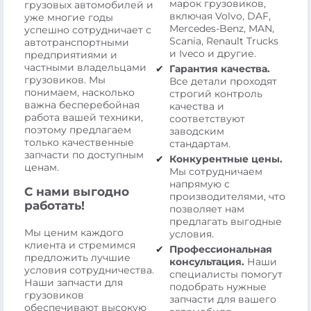
марок грузовиков,
грузовых автомобилей и
включая Volvo, DAF,
уже многие годы
Mercedes-Benz, MAN,
успешно сотрудничает с
Scania, Renault Trucks
автотранспортными
и Iveco и другие.
предприятиями и
частными владельцами
Гарантия качества.
грузовиков. Мы
Все детали проходят
понимаем, насколько
строгий контроль
важна бесперебойная
качества и
работа вашей техники,
соответствуют
поэтому предлагаем
заводским
только качественные
стандартам.
запчасти по доступным
Конкурентные цены.
ценам.
Мы сотрудничаем
напрямую с
С нами выгодно
производителями, что
работать!
позволяет нам
предлагать выгодные
Мы ценим каждого
условия.
клиента и стремимся
Профессиональная
предложить лучшие
консультация.
Наши
условия сотрудничества.
специалисты помогут
Наши запчасти для
подобрать нужные
грузовиков
запчасти для вашего
обеспечивают высокую