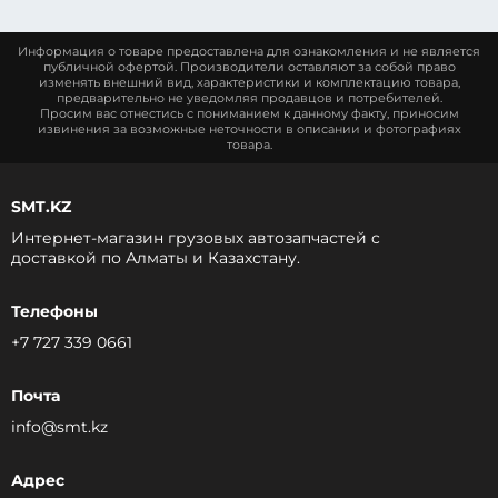
Информация о товаре предоставлена для ознакомления и не является
публичной офертой. Производители оставляют за собой право
изменять внешний вид, характеристики и комплектацию товара,
предварительно не уведомляя продавцов и потребителей.
Просим вас отнестись с пониманием к данному факту, приносим
извинения за возможные неточности в описании и фотографиях
товара.
SMT.KZ
Интернет-магазин грузовых автозапчастей c
доставкой по Алматы и Казахстану.
Телефоны
+7 727 339 0661
Почта
info@smt.kz
Адрес