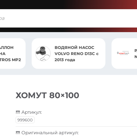
ОН
ВОДЯНОЙ НАСОС
Р/К 
VOLVO RENO D13C с
NEO
S MP2
2013 года
ХОМУТ 80×100
Артикул:
999600
Оригинальный артикул: