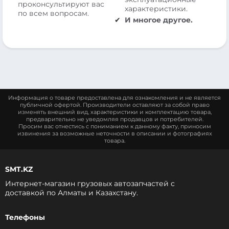
проконсультируют вас
характеристики.
по всем вопросам.
И многое другое.
Информация о товаре предоставлена для ознакомления и не является
публичной офертой. Производители оставляют за собой право
изменять внешний вид, характеристики и комплектацию товара,
предварительно не уведомляя продавцов и потребителей.
Просим вас отнестись с пониманием к данному факту, приносим
извинения за возможные неточности в описании и фотографиях
товара.
SMT.KZ
Интернет-магазин грузовых автозапчастей c
доставкой по Алматы и Казахстану.
Телефоны