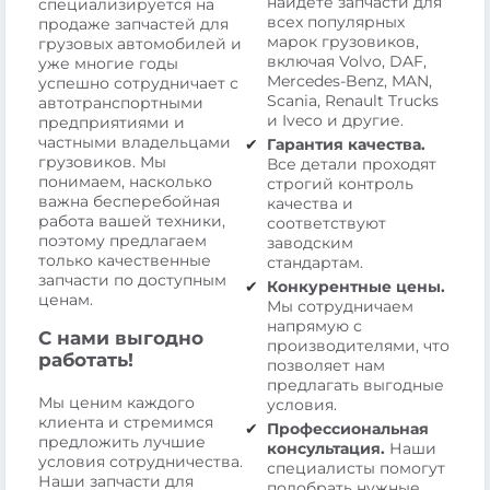
найдете запчасти для
специализируется на
всех популярных
продаже запчастей для
марок грузовиков,
грузовых автомобилей и
включая Volvo, DAF,
уже многие годы
Mercedes-Benz, MAN,
успешно сотрудничает с
Scania, Renault Trucks
автотранспортными
и Iveco и другие.
предприятиями и
частными владельцами
Гарантия качества.
грузовиков. Мы
Все детали проходят
понимаем, насколько
строгий контроль
важна бесперебойная
качества и
работа вашей техники,
соответствуют
поэтому предлагаем
заводским
только качественные
стандартам.
запчасти по доступным
Конкурентные цены.
ценам.
Мы сотрудничаем
напрямую с
С нами выгодно
производителями, что
работать!
позволяет нам
предлагать выгодные
Мы ценим каждого
условия.
клиента и стремимся
Профессиональная
предложить лучшие
консультация.
Наши
условия сотрудничества.
специалисты помогут
Наши запчасти для
подобрать нужные