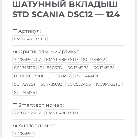
ШАТУННЫЙ ВКЛАДЫШ
STD SCANIA DSC12 — 124
Артикул:
FM 71-4860 STD
Оригинальный артикул:
72785692.207
FM 71-4860 STD
SC 1785692
SC 1745175
714860STD
SC 1745175
SC 1745175
06 PL21093000
SC 1304563
SC 1444618
SC 1729991
SC 1785692
SC 0550495
1909P06STD
SC 1745175
Smarttech номер:
72785692.207
FM 71-4860 STD
Аналог номер:
72785692