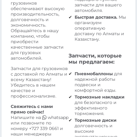
грузовиков
запчасти для вашего
обеспечивают высокую
автомобиля.
производительность,
Быстрая доставка.
Мы
долговечность и
организуем
экономичность.
оперативную
Обращайтесь в нашу
доставку по Алматы и
компанию, чтобы
Казахстану.
приобрести
качественные запчасти
для грузовых
Запчасти, которые
автомобилей.
мы предлагаем:
Запчасти для грузовиков
Пневмобаллоны
для
с доставкой по Алматы и
надежной работы
всему Казахстану!
подвески и
Убедитесь в нашем
комфортной езды.
качестве и
профессионализме.
Тормозные накладки
для безопасного и
Свяжитесь с нами
эффективного
прямо сейчас!
торможения.
Напишите на
whatsapp
Тормозные диски
или позвоните по
долговечность и
номеру
+727 339 0661
и
высокие
наши менеджеры
эксплуатационные