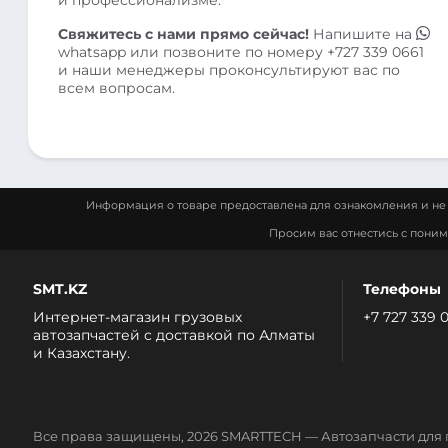
Свяжитесь с нами прямо сейчас!
Напишите на
whatsapp
или позвоните по номеру
+727 339 0661
и наши менеджеры проконсультируют вас по
всем вопросам.
Информация о товаре предоставлена для ознакомления и не 
Просим вас отнестись с пони
SMT.KZ
Телефоны
Интернет-магазин грузовых
+7 727 339 
автозапчастей c доставкой по Алматы
и Казахстану.
Все права защищены, 2026 SMARTTECH — Автозапчасти для 