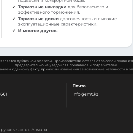
подвески и комфортной езды.
Тормозные накладки
для безопасного и
эффективного торможения.
Тормозные диски
долговечность и высокие
эксплуатационные характеристики.
И многое другое.
является публичной офертой. Производители оставляют за собой право из
предварительно не уведомляя продавцов и потребителей.
манием к данному факту, приносим извинения за возможные неточности в оп
Почта
0661
info@smt.kz
грузовых авто в Алматы