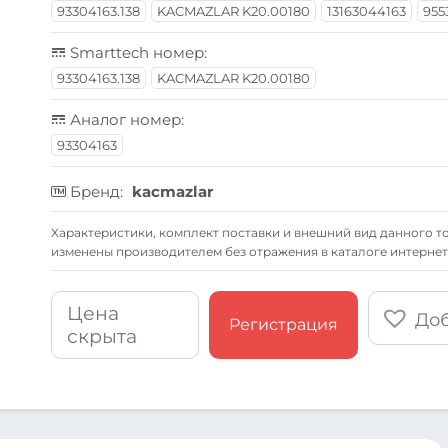
93304163.138
KACMAZLAR K20.00180
13163044163
955
Smarttech номер:
93304163.138
KACMAZLAR K20.00180
Аналог номер:
93304163
Бренд:
kacmazlar
Xарактеристики, комплект поставки и внешний вид данного то
изменены производителем без отражения в каталоге интернет
Цена
Доб
Регистрация
скрыта