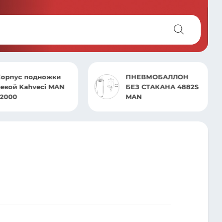
Корпус подножки
ПНЕВМОБАЛЛОН
левой Kahveci MAN
БЕЗ СТАКАНА 4882S
F2000
MAN