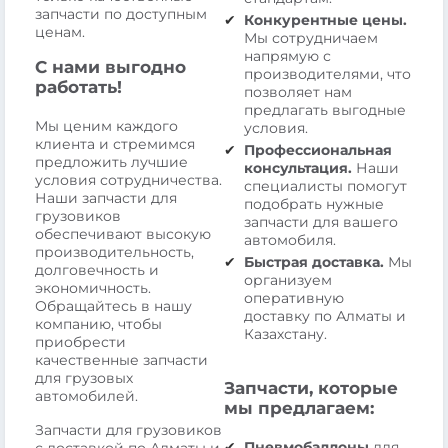
запчасти по доступным
Конкурентные цены.
ценам.
Мы сотрудничаем
напрямую с
С нами выгодно
производителями, что
работать!
позволяет нам
предлагать выгодные
Мы ценим каждого
условия.
клиента и стремимся
Профессиональная
предложить лучшие
консультация.
Наши
условия сотрудничества.
специалисты помогут
Наши запчасти для
подобрать нужные
грузовиков
запчасти для вашего
обеспечивают высокую
автомобиля.
производительность,
Быстрая доставка.
Мы
долговечность и
организуем
экономичность.
оперативную
Обращайтесь в нашу
доставку по Алматы и
компанию, чтобы
Казахстану.
приобрести
качественные запчасти
для грузовых
Запчасти, которые
автомобилей.
мы предлагаем:
Запчасти для грузовиков
Пневмобаллоны
для