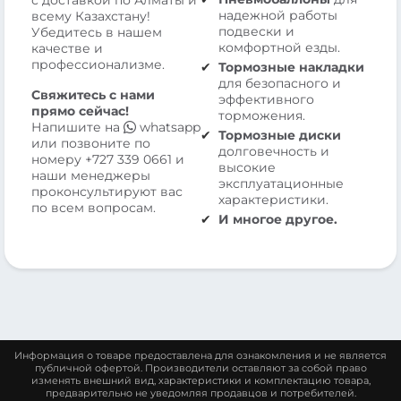
с доставкой по Алматы и
надежной работы
всему Казахстану!
подвески и
Убедитесь в нашем
комфортной езды.
качестве и
профессионализме.
Тормозные накладки
для безопасного и
Свяжитесь с нами
эффективного
прямо сейчас!
торможения.
Напишите на
whatsapp
Тормозные диски
или позвоните по
долговечность и
номеру
+727 339 0661
и
высокие
наши менеджеры
эксплуатационные
проконсультируют вас
характеристики.
по всем вопросам.
И многое другое.
Информация о товаре предоставлена для ознакомления и не является
публичной офертой. Производители оставляют за собой право
изменять внешний вид, характеристики и комплектацию товара,
предварительно не уведомляя продавцов и потребителей.