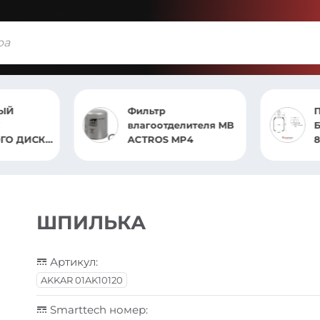
Фильтр
ПНЕВМОБАЛ
влагоотделителя MB
БЕЗ СТАКАНА S
ACTROS MP4
8660.S
ШПИЛЬКА
Артикул:
AKKAR 01AK10120
Smarttech номер: