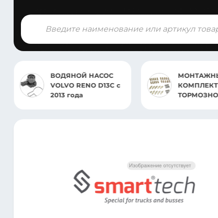
Поиск
товаров
ВОДЯНОЙ НАСОС
МОНТАЖНЫЙ
VOLVO RENO D13C с
КОМПЛЕКТ
2013 года
ТОРМОЗНОГО ДИСКА
DAF 95XF/105XF 65CF
(под клинья)