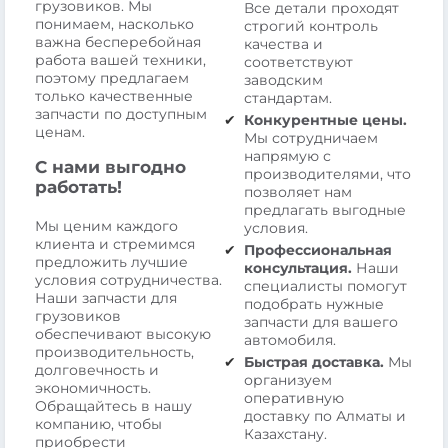
грузовиков. Мы
Все детали проходят
понимаем, насколько
строгий контроль
важна бесперебойная
качества и
работа вашей техники,
соответствуют
поэтому предлагаем
заводским
только качественные
стандартам.
запчасти по доступным
Конкурентные цены.
ценам.
Мы сотрудничаем
напрямую с
С нами выгодно
производителями, что
работать!
позволяет нам
предлагать выгодные
Мы ценим каждого
условия.
клиента и стремимся
Профессиональная
предложить лучшие
консультация.
Наши
условия сотрудничества.
специалисты помогут
Наши запчасти для
подобрать нужные
грузовиков
запчасти для вашего
обеспечивают высокую
автомобиля.
производительность,
Быстрая доставка.
Мы
долговечность и
организуем
экономичность.
оперативную
Обращайтесь в нашу
доставку по Алматы и
компанию, чтобы
Казахстану.
приобрести