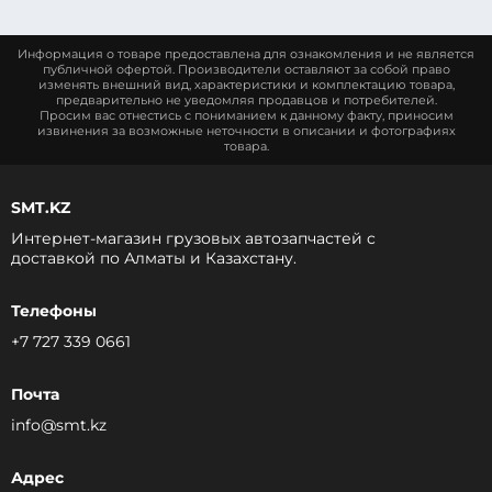
Информация о товаре предоставлена для ознакомления и не является
публичной офертой. Производители оставляют за собой право
изменять внешний вид, характеристики и комплектацию товара,
предварительно не уведомляя продавцов и потребителей.
Просим вас отнестись с пониманием к данному факту, приносим
извинения за возможные неточности в описании и фотографиях
товара.
SMT.KZ
Интернет-магазин грузовых автозапчастей c
доставкой по Алматы и Казахстану.
Телефоны
+7 727 339 0661
Почта
info@smt.kz
Адрес