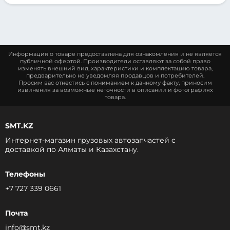
Информация о товаре предоставлена для ознакомления и не является
публичной офертой. Производители оставляют за собой право
изменять внешний вид, характеристики и комплектацию товара,
предварительно не уведомляя продавцов и потребителей.
Просим вас отнестись с пониманием к данному факту, приносим
извинения за возможные неточности в описании и фотографиях
товара.
SMT.KZ
Интернет-магазин грузовых автозапчастей c
доставкой по Алматы и Казахстану.
Телефоны
+7 727 339 0661
Почта
info@smt.kz