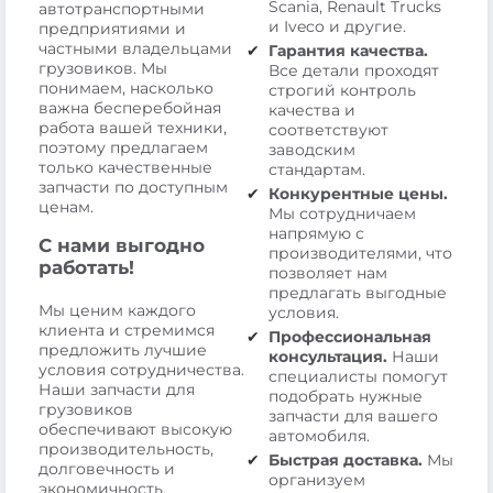
Scania, Renault Trucks
автотранспортными
и Iveco и другие.
предприятиями и
частными владельцами
Гарантия качества.
грузовиков. Мы
Все детали проходят
понимаем, насколько
строгий контроль
важна бесперебойная
качества и
работа вашей техники,
соответствуют
поэтому предлагаем
заводским
только качественные
стандартам.
запчасти по доступным
Конкурентные цены.
ценам.
Мы сотрудничаем
напрямую с
С нами выгодно
производителями, что
работать!
позволяет нам
предлагать выгодные
Мы ценим каждого
условия.
клиента и стремимся
Профессиональная
предложить лучшие
консультация.
Наши
условия сотрудничества.
специалисты помогут
Наши запчасти для
подобрать нужные
грузовиков
запчасти для вашего
обеспечивают высокую
автомобиля.
производительность,
Быстрая доставка.
Мы
долговечность и
организуем
экономичность.