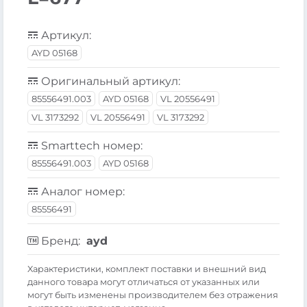
Артикул:
AYD 05168
Оригинальный артикул:
85556491.003
AYD 05168
VL 20556491
VL 3173292
VL 20556491
VL 3173292
Smarttech номер:
85556491.003
AYD 05168
Аналог номер:
85556491
Бренд:
ayd
Xарактеристики, комплект поставки и внешний вид
данного товара могут отличаться от указанных или
могут быть изменены производителем без отражения