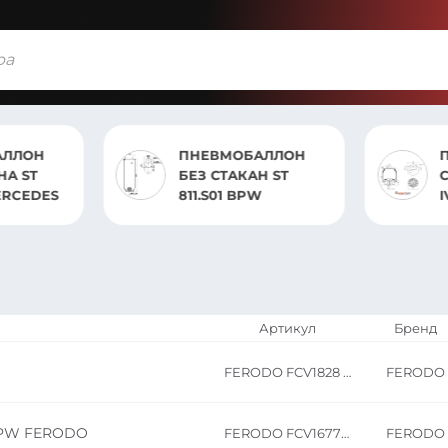
ПНЕВМОБАЛЛОН
ПНЕВМОБАЛЛОН В
БЕЗ СТАКАН ST
СБОРЕ ST 8663.CP
811.S01 BPW
IVECO
Артикул
Бренд
FERODO FCV1828 SAF
FERODO
PW FERODO
FERODO FCV1677BPW/AKTROS/KNOR
FERODO