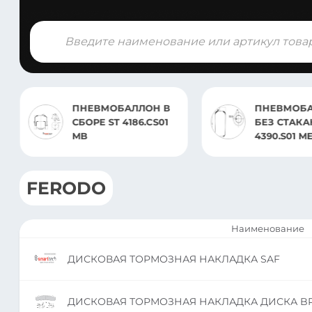
Поиск
товаров
МОБАЛЛОН В
ПНЕВМОБАЛЛОН
ST 4186.CS01
БЕЗ СТАКАНА ST
4390.S01 MERCEDES
FERODO
Наименование
ДИСКОВАЯ ТОРМОЗНАЯ НАКЛАДКА SAF
ДИСКОВАЯ ТОРМОЗНАЯ НАКЛАДКА ДИСКА B