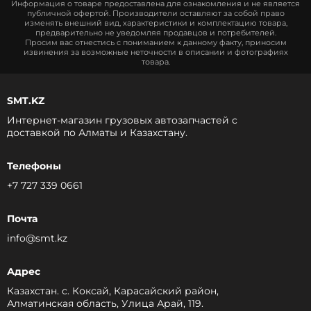
Информация о товаре предоставлена для ознакомления и не является
публичной офертой. Производители оставляют за собой право
изменять внешний вид, характеристики и комплектацию товара,
предварительно не уведомляя продавцов и потребителей.
Просим вас отнестись с пониманием к данному факту, приносим
извинения за возможные неточности в описании и фотографиях
товара.
SMT.KZ
Интернет-магазин грузовых автозапчастей c
доставкой по Алматы и Казахстану.
Телефоны
+7 727 339 0661
Почта
info@smt.kz
Адрес
Казахстан. с. Коксай, Карасайский район,
Алматинская область, Улица Арай, 119.