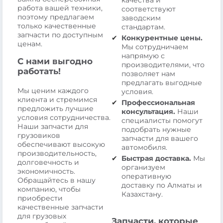
качества и
работа вашей техники,
соответствуют
поэтому предлагаем
заводским
только качественные
стандартам.
запчасти по доступным
Конкурентные цены.
ценам.
Мы сотрудничаем
напрямую с
С нами выгодно
производителями, что
работать!
позволяет нам
предлагать выгодные
Мы ценим каждого
условия.
клиента и стремимся
Профессиональная
предложить лучшие
консультация.
Наши
условия сотрудничества.
специалисты помогут
Наши запчасти для
подобрать нужные
грузовиков
запчасти для вашего
обеспечивают высокую
автомобиля.
производительность,
Быстрая доставка.
Мы
долговечность и
организуем
экономичность.
оперативную
Обращайтесь в нашу
доставку по Алматы и
компанию, чтобы
Казахстану.
приобрести
качественные запчасти
для грузовых
Запчасти, которые