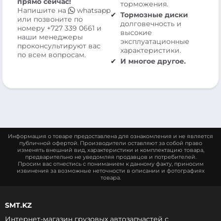
прямо сейчас!
торможения.
Напишите на
whatsapp
Тормозные диски
или позвоните по
долговечность и
номеру
+727 339 0661
и
высокие
наши менеджеры
эксплуатационные
проконсультируют вас
характеристики.
по всем вопросам.
И многое другое.
Информация о товаре предоставлена для ознакомления и не является
публичной офертой. Производители оставляют за собой право
изменять внешний вид, характеристики и комплектацию товара,
предварительно не уведомляя продавцов и потребителей.
Просим вас отнестись с пониманием к данному факту, приносим
извинения за возможные неточности в описании и фотографиях
товара.
SMT.KZ
Интернет-магазин грузовых автозапчастей c