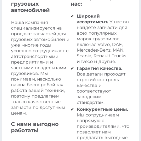
грузовых
нас:
автомобилей
Широкий
ассортимент.
У нас вы
Наша компания
найдете запчасти для
специализируется на
всех популярных
продаже запчастей для
марок грузовиков,
грузовых автомобилей и
включая Volvo, DAF,
уже многие годы
Mercedes-Benz, MAN,
успешно сотрудничает с
Scania, Renault Trucks
автотранспортными
и Iveco и другие.
предприятиями и
частными владельцами
Гарантия качества.
грузовиков. Мы
Все детали проходят
понимаем, насколько
строгий контроль
важна бесперебойная
качества и
работа вашей техники,
соответствуют
поэтому предлагаем
заводским
только качественные
стандартам.
запчасти по доступным
Конкурентные цены.
ценам.
Мы сотрудничаем
напрямую с
С нами выгодно
производителями, что
работать!
позволяет нам
предлагать выгодные