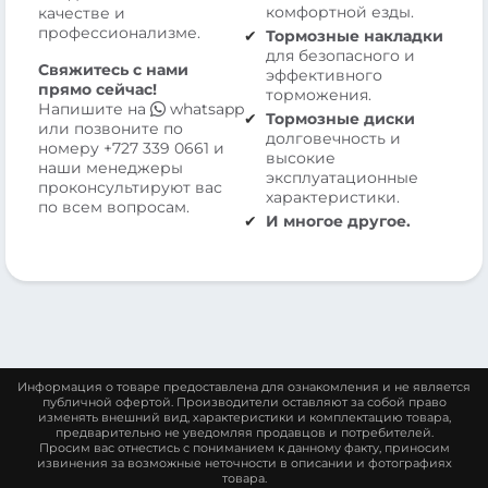
комфортной езды.
качестве и
профессионализме.
Тормозные накладки
для безопасного и
Свяжитесь с нами
эффективного
прямо сейчас!
торможения.
Напишите на
whatsapp
Тормозные диски
или позвоните по
долговечность и
номеру
+727 339 0661
и
высокие
наши менеджеры
эксплуатационные
проконсультируют вас
характеристики.
по всем вопросам.
И многое другое.
Информация о товаре предоставлена для ознакомления и не является
публичной офертой. Производители оставляют за собой право
изменять внешний вид, характеристики и комплектацию товара,
предварительно не уведомляя продавцов и потребителей.
Просим вас отнестись с пониманием к данному факту, приносим
извинения за возможные неточности в описании и фотографиях
товара.