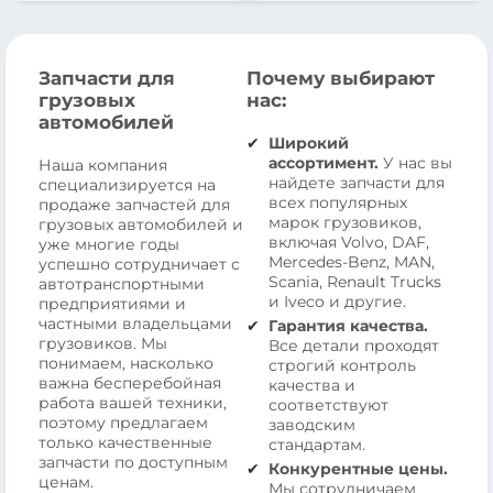
Запчасти для
Почему выбирают
грузовых
нас:
автомобилей
Широкий
ассортимент.
У нас вы
Наша компания
найдете запчасти для
специализируется на
всех популярных
продаже запчастей для
марок грузовиков,
грузовых автомобилей и
включая Volvo, DAF,
уже многие годы
Mercedes-Benz, MAN,
успешно сотрудничает с
Scania, Renault Trucks
автотранспортными
и Iveco и другие.
предприятиями и
частными владельцами
Гарантия качества.
грузовиков. Мы
Все детали проходят
понимаем, насколько
строгий контроль
важна бесперебойная
качества и
работа вашей техники,
соответствуют
поэтому предлагаем
заводским
только качественные
стандартам.
запчасти по доступным
Конкурентные цены.
ценам.
Мы сотрудничаем