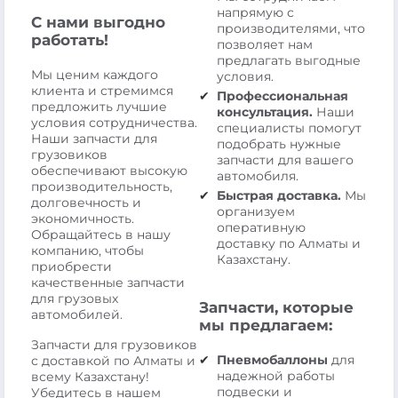
напрямую с
С нами выгодно
производителями, что
работать!
позволяет нам
предлагать выгодные
Мы ценим каждого
условия.
клиента и стремимся
Профессиональная
предложить лучшие
консультация.
Наши
условия сотрудничества.
специалисты помогут
Наши запчасти для
подобрать нужные
грузовиков
запчасти для вашего
обеспечивают высокую
автомобиля.
производительность,
Быстрая доставка.
Мы
долговечность и
организуем
экономичность.
оперативную
Обращайтесь в нашу
доставку по Алматы и
компанию, чтобы
Казахстану.
приобрести
качественные запчасти
для грузовых
Запчасти, которые
автомобилей.
мы предлагаем:
Запчасти для грузовиков
Пневмобаллоны
для
с доставкой по Алматы и
надежной работы
всему Казахстану!
подвески и
Убедитесь в нашем