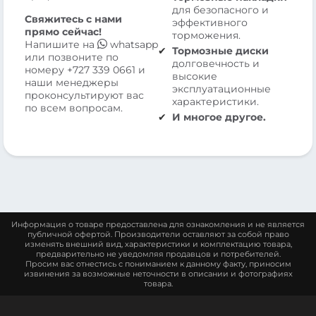
для безопасного и
Свяжитесь с нами
эффективного
прямо сейчас!
торможения.
Напишите на
whatsapp
Тормозные диски
или позвоните по
долговечность и
номеру
+727 339 0661
и
высокие
наши менеджеры
эксплуатационные
проконсультируют вас
характеристики.
по всем вопросам.
И многое другое.
Информация о товаре предоставлена для ознакомления и не является
публичной офертой. Производители оставляют за собой право
изменять внешний вид, характеристики и комплектацию товара,
предварительно не уведомляя продавцов и потребителей.
Просим вас отнестись с пониманием к данному факту, приносим
извинения за возможные неточности в описании и фотографиях
товара.