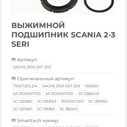
ВЫЖИМНОЙ
ПОДШИПНИК SCANIA 2-3
SERI
Артикул:
SACHS 3100 007 203
Оригинальный артикул:
71007203.214
SACHS 3100 007 203
1393163
SA 3100007103
SA 3100007001
SC 0382413
SC 1321260
SC 1393163
3100007203
SC 1393163
SC 1321260
SC 139363
SC 382413
Smarttech номер: