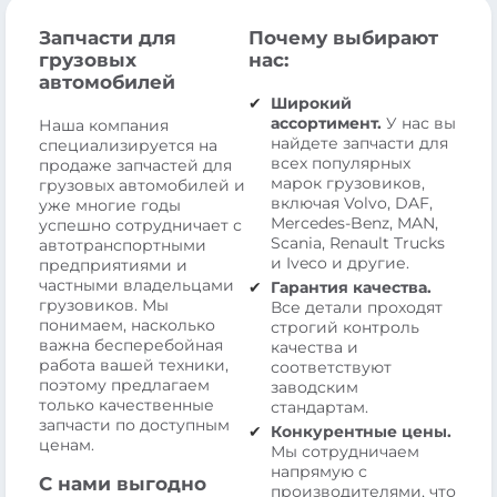
Запчасти для
Почему выбирают
грузовых
нас:
автомобилей
Широкий
ассортимент.
У нас вы
Наша компания
найдете запчасти для
специализируется на
всех популярных
продаже запчастей для
марок грузовиков,
грузовых автомобилей и
включая Volvo, DAF,
уже многие годы
Mercedes-Benz, MAN,
успешно сотрудничает с
Scania, Renault Trucks
автотранспортными
и Iveco и другие.
предприятиями и
частными владельцами
Гарантия качества.
грузовиков. Мы
Все детали проходят
понимаем, насколько
строгий контроль
важна бесперебойная
качества и
работа вашей техники,
соответствуют
поэтому предлагаем
заводским
только качественные
стандартам.
запчасти по доступным
Конкурентные цены.
ценам.
Мы сотрудничаем
напрямую с
С нами выгодно
производителями, что