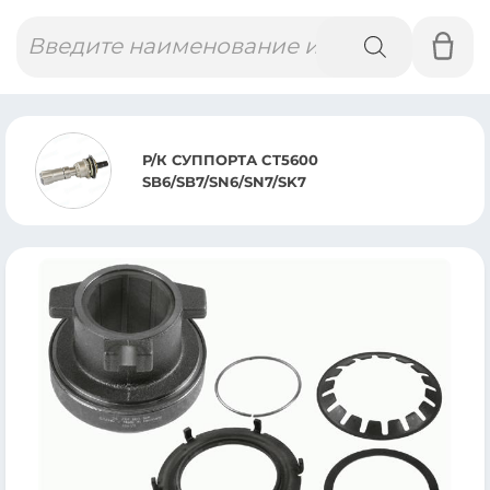
Поиск
товаров
Р/К СУППОРТА CT5600
SB6/SB7/SN6/SN7/SK7